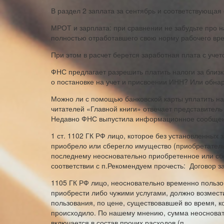
В раздел 2 заплата за сентябрь и соответствующая
МРОТ и зарплата: при сравнении не забудьте про 
полностью отработавшего свою норму рабочего вр
При этом в расчет берется заработная плата с уч
ФНС предлагает разрешить платить налоги за близк
о постановке на учет и присвоении ИНН? Или обнар
Можно ли с помощью банковской карты уплатить нал
читателей «Главной книги» отвечает представител
Недавно ФНС выпустила информационное сообще
1 ст. 1102 ГК РФ лицо, которое без установленных
приобрело или сберегло имущество (приобретатель)
последнему неосновательно приобретенное или сб
соответствии с п.Рекомендуем прочесть: Договор з
1105 ГК РФ лицо, неосновательно временно польз
приобрести либо чужими услугами, должно возмести
пользования, по цене, существовавшей во время, ко
происходило. По нашему мнению, сумма неосноват
включается в состав прочих расходов (п.