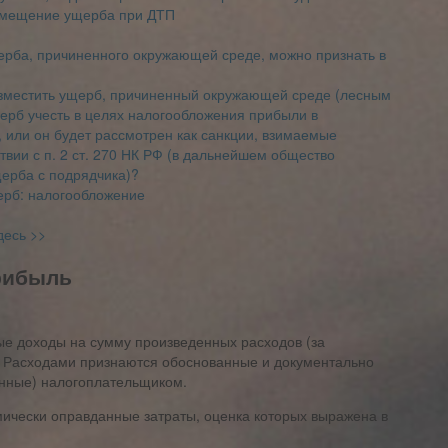
озмещение ущерба при ДТП
рба, причиненного окружающей среде, можно признать в
зместить ущерб, причиненный окружающей среде (лесным
ерб учесть в целях налогообложения прибыли в
РФ, или он будет рассмотрен как санкции, взимаемые
твии с п. 2 ст. 270 НК РФ (в дальнейшем общество
ерба с подрядчика)?
ерб: налогообложение
десь >>
рибыль
е доходы на сумму произведенных расходов (за
). Расходами признаются обоснованные и документально
нные) налогоплательщиком.
чески оправданные затраты, оценка которых выражена в