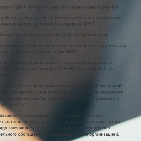
 сумма НДФЛ попадет только при сдаче годового расчета.
надбавки и районные коэффициенты Зарплата сотрудника,
емени за месяц, не может быть меньше МРОТ.
етом всех надбавок и увеличивающих коэффициентов.
их родственников Как быть, если вы потеряли свидетельство
ужили, что у вас оказалось два ИНН?
ог за своего родственника? На эти и другие вопросы
ь ФНС. Нулевая декларация по ЕНВД: быть или не быть
ние.
 законом, иными правовыми актами или сделкой оснований
 за счет другого лица (потерпевшего), обязано возвратить
ереженное имущество (неосновательное обогащение). В
айма иск
2 ст.
овавшееся чужим имуществом без намерения его
ть потерпевшему то, что оно сберегло вследствие такого
гда закончилось пользование, и в том месте, где оно
ельного обогащения, подлежащая уплате организацией,