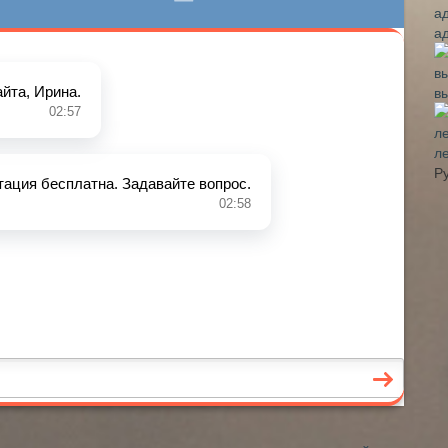
а
в
л
Р