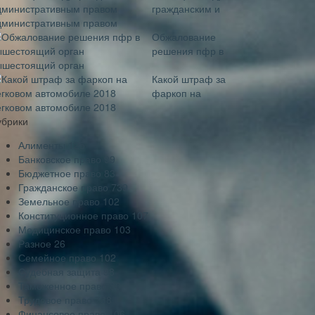
гражданским и
дминистративным правом
Обжалование
решения пфр в
ышестоящий орган
Какой штраф за
фаркоп на
егковом автомобиле 2018
убрики
Алименты
125
Банковское право
99
Бюджетное право
83
Гражданское право
739
Земельное право
102
Конституционное право
107
Медицинское право
103
Разное
26
Семейное право
102
Судебная защита
98
Таможенное право
86
Трудовое право
738
Финансовое право
106