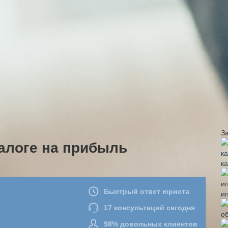
З
алоге на прибыль
ка
и