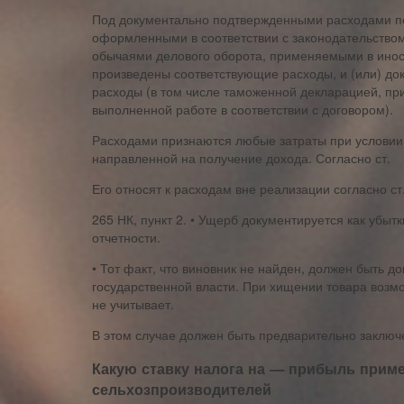
Под документально подтвержденными расходами п
оформленными в соответствии с законодательство
обычаями делового оборота, применяемыми в иност
произведены соответствующие расходы, и (или) д
расходы (в том числе таможенной декларацией, пр
выполненной работе в соответствии с договором).
Расходами признаются любые затраты при условии,
направленной на получение дохода. Согласно ст.
Его относят к расходам вне реализации согласно ст
265 НК, пункт 2. • Ущерб документируется как убыт
отчетности.
• Тот факт, что виновник не найден, должен быть 
государственной власти. При хищении товара возм
не учитывает.
В этом случае должен быть предварительно заключ
Какую ставку налога на — прибыль прим
сельхозпроизводителей