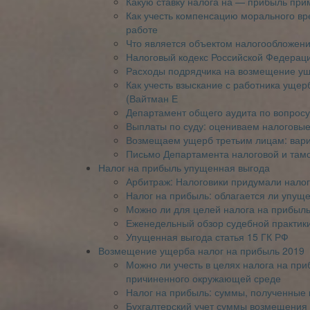
Какую ставку налога на — прибыль пр
Как учесть компенсацию морального вр
работе
Что является объектом налогообложени
Налоговый кодекс Российской Федерац
Расходы подрядчика на возмещение у
Как учесть взыскание с работника ущерб
(Вайтман Е
Департамент общего аудита по вопросу
Выплаты по суду: оцениваем налоговые
Возмещаем ущерб третьим лицам: вари
Письмо Департамента налоговой и там
Налог на прибыль упущенная выгода
Арбитраж: Налоговики придумали нало
Налог на прибыль: облагается ли упущ
Можно ли для целей налога на прибыль
Еженедельный обзор судебной практики
Упущенная выгода статья 15 ГК РФ
Возмещение ущерба налог на прибыль 2019
Можно ли учесть в целях налога на пр
причиненного окружающей среде
Налог на прибыль: суммы, полученные
Бухгалтерский учет суммы возмещения