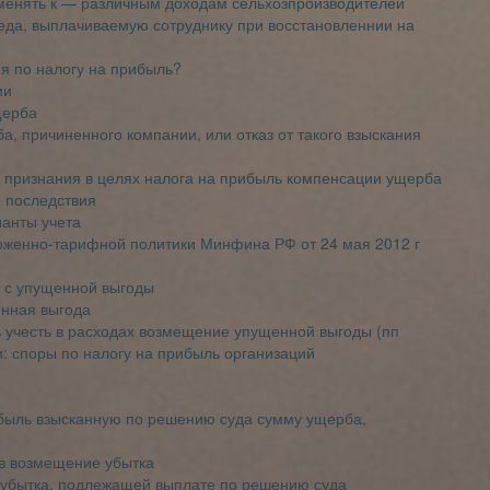
именять к — различным доходам сельхозпроизводителей
еда, выплачиваемую сотруднику при восстановленнии на
я по налогу на прибыль?
ии
щерба
а, причиненного компании, или отказ от такого взыскания
 признания в целях налога на прибыль компенсации ущерба
 последствия
анты учета
оженно-тарифной политики Минфина РФ от 24 мая 2012 г
г с упущенной выгоды
енная выгода
 учесть в расходах возмещение упущенной выгоды (пп
: споры по налогу на прибыль организаций
ибыль взысканную по решению суда сумму ущерба,
 в возмещение убытка
 убытка, подлежащей выплате по решению суда