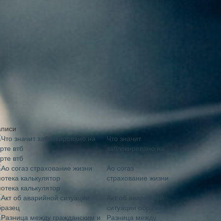
аписи
Что значит
заблокировано на
рте втб
Ао согаз
страхование жизни
потека калькулятор
Акт об аварийной
ситуации образец
Разница между