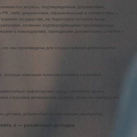
онимаются затраты, подтвержденные документами,
м РФ, либо документами, оформленными в соответствии с
ранном государстве, на территории которого были
окументами, косвенно подтверждающими произведенные
иказом о командировке, проездными документами, отчетом о
 что они произведены для осуществления деятельности,
.
ки, которые компания понесла в период налоговой
документально зафиксирован представителем органа
ожно страховое возмещение ущерба, налог на прибыль его
ен договор добровольного страхования имущества.
енять к — различным доходам