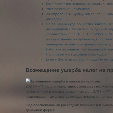
Как облагается налогом на прибыль в
Учет возмещения убытков
20 Апреля 2018Сумму компенсации уще
расходах
По решению суда общество обязали во
насаждениям). Возможно ли данный ущ
соответствии с пп. 13 п. 1 ст. 265 НК 
государственными органами, в соответс
планирует возместить данную сумму ущ
Работник возмещает материальный ущ
Налоговый учет доходов и расходов
Если у Вас есть вопрос — задайте его з
Возмещение ущерба налог на п
252 НК РФ налогоплательщик уменьшает полученны
исключением расходов, указанных в ст. 270 НК РФ
подтвержденные затраты, осуществленные (понесе
Под обоснованными расходами понимаются экономи
денежной форме.