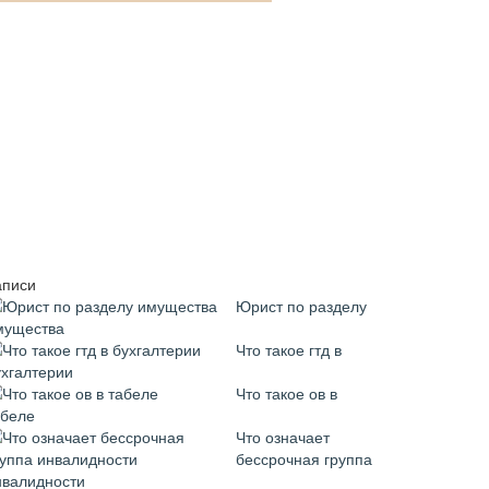
аписи
Юрист по разделу
мущества
Что такое гтд в
ухгалтерии
Что такое ов в
абеле
Что означает
бессрочная группа
нвалидности