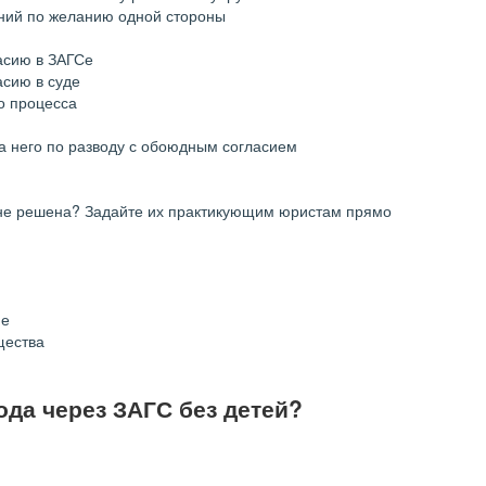
ний по желанию одной стороны
асию в ЗАГСе
асию в суде
о процесса
а него по разводу с обоюдным согласием
не решена? Задайте их практикующим юристам прямо
ие
щества
ода через ЗАГС без детей?