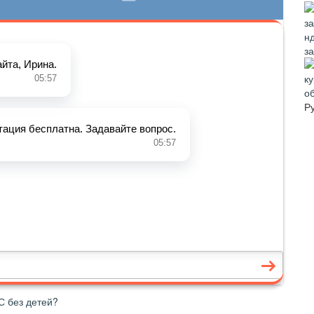
з
о
Р
С без детей?