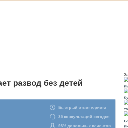
З
ет развод без детей
и
б
т
и