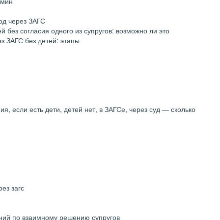
рмин
од через ЗАГС
й без согласия одного из супругов: возможно ли это
з ЗАГС без детей: этапы
я, если есть дети, детей нет, в ЗАГСе, через суд — сколько
рез загс
ний по взаимному решению супругов